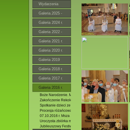
Wydarzenia
Galeria.2025 -
2026
Galeria 2024 r.
Galeria 2022 -
2023 r.
Galeria 2021 r.
Galeria 2020 r.
Galeria 2019
Galeria 2018 r.
Galeria 2017 r.
Galeria 2016 r.
Boże Narodzenie. Msza Święta godz.11.00
Zakończenie Rekolekcji Adwentowych 2016. 11.12.2016 r
Spotkanie dzieci ze Świętym Mikołajem.04.12.2016 r.
Procesja różańcowa w Hutkach. 09.10.2016 r.
07.10.2016 r. Msza Święta w intencji Róż Różańcowych.
Uroczysta zbiórka ministrantów. 27.09.2016 r.
Jubileuszowy Festiwal Muzyki Organowej i Kameralnej