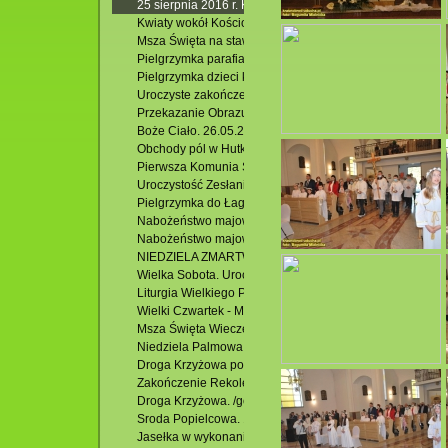
25 sierpnia 2016 r. Koncert X Jubileuszowego Festiwalu
Kwiaty wokół Kościoła p.w. Zesłania Ducha Św. w Krasnob
Msza Święta na stawach. 24.06.2016 r.
Pielgrzymka parafialna: Słowacja -Zakopane- Łagiewniki.
Pielgrzymka dzieci komunijnych , rocznicowych i ich blisk
Uroczyste zakończenie Oktawy Bożego Ciała. 02.06.2016
Przekazanie Obrazu M. B. Krasnobrodzkiej z Hutek do Gra
Boże Ciało. 26.05.2016 r.
Obchody pól w Hutkach. 22.05.2016 r.
Pierwsza Komunia Święta. 22.05.2106 r.
Uroczystość Zesłania Ducha Świętego – odpust parafiny
Pielgrzymka do Łagiewnik. 12.05.2016 r.
Nabożeństwo majowe w Jacni.
Nabożeństwo majowe przy krzyżu w Hutkach.
NIEDZIELA ZMARTWYCHWSTANIA Rezurekcja
Wielka Sobota. Uroczysta Liturgia Wigilii Paschalnej
Liturgia Wielkiego Piątku
Wielki Czwartek - Msza Św. Wieczerzy Pańskiej
Msza Święta Wieczerzy Pańskiej
Niedziela Palmowa. 20.03.2016 r.
Droga Krzyżowa po osiedlu Podzamek. 18.03.2016 r.
Zakończenie Rekolekcji Wielkopostnych. /godz.11.00/
Droga Krzyżowa. /godz. 17.30/
Sroda Popielcowa. 10.02.2016 r.
Jasełka w wykonaniu POW w Krasnobrodzie.