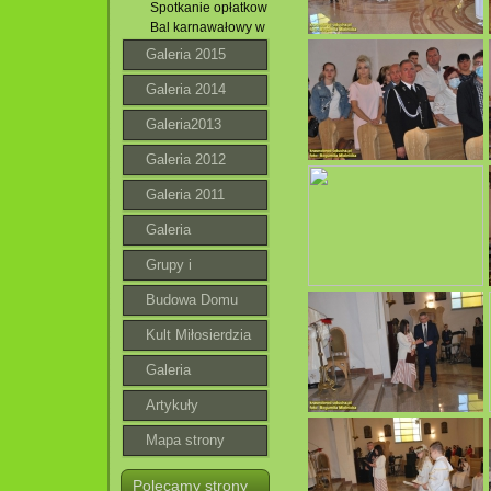
Spotkanie opłatkowe Róż Różańcowych . 02.01.2016 r.
Bal karnawałowy w Jacni. 30.01.2016 r.
Galeria 2015
Galeria 2014
Galeria2013
Galeria 2012
Galeria 2011
Galeria
Grupy i
wspólnoty
Budowa Domu
Parafialnego
Kult Miłosierdzia
Bożego
Galeria
roztoczańska
Artykuły
Mapa strony
Polecamy strony