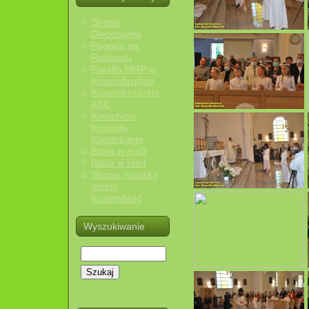
Strona
Diecezjalna
Pogoda na
Roztoczu
Parafia NMP w
Krasnobrodzie
Krasnobrodzkie
ABC
Katechizm
Kościoła
Katolickiego
Biblia w mp3
Biblia w html
Strona miasta i
gminy
Krasnobród
Wyszukiwanie
Szukaj