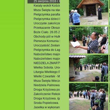
25 sierpnia 2016 r. Koncert X Jubileuszowego Festiwalu
Kwiaty wokół Kościoła p.w. Zesłania Ducha Św. w Krasnob
Msza Święta na stawach. 24.06.2016 r.
Pielgrzymka parafialna: Słowacja -Zakopane- Łagiewniki.
Pielgrzymka dzieci komunijnych , rocznicowych i ich blisk
Uroczyste zakończenie Oktawy Bożego Ciała. 02.06.2016
Przekazanie Obrazu M. B. Krasnobrodzkiej z Hutek do Gra
Boże Ciało. 26.05.2016 r.
Obchody pól w Hutkach. 22.05.2016 r.
Pierwsza Komunia Święta. 22.05.2106 r.
Uroczystość Zesłania Ducha Świętego – odpust parafiny
Pielgrzymka do Łagiewnik. 12.05.2016 r.
Nabożeństwo majowe w Jacni.
Nabożeństwo majowe przy krzyżu w Hutkach.
NIEDZIELA ZMARTWYCHWSTANIA Rezurekcja
Wielka Sobota. Uroczysta Liturgia Wigilii Paschalnej
Liturgia Wielkiego Piątku
Wielki Czwartek - Msza Św. Wieczerzy Pańskiej
Msza Święta Wieczerzy Pańskiej
Niedziela Palmowa. 20.03.2016 r.
Droga Krzyżowa po osiedlu Podzamek. 18.03.2016 r.
Zakończenie Rekolekcji Wielkopostnych. /godz.11.00/
Droga Krzyżowa. /godz. 17.30/
Sroda Popielcowa. 10.02.2016 r.
Jasełka w wykonaniu POW w Krasnobrodzie.