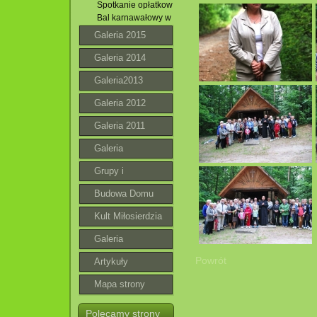
Spotkanie opłatkowe Róż Różańcowych . 02.01.2016 r.
Bal karnawałowy w Jacni. 30.01.2016 r.
Galeria 2015
Galeria 2014
Galeria2013
Galeria 2012
Galeria 2011
Galeria
Grupy i
wspólnoty
Budowa Domu
Parafialnego
Kult Miłosierdzia
Bożego
Galeria
Powrót
roztoczańska
Artykuły
Mapa strony
Polecamy strony