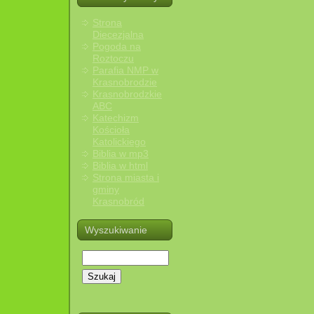
Strona
Diecezjalna
Pogoda na
Roztoczu
Parafia NMP w
Krasnobrodzie
Krasnobrodzkie
ABC
Katechizm
Kościoła
Katolickiego
Biblia w mp3
Biblia w html
Strona miasta i
gminy
Krasnobród
Wyszukiwanie
Szukaj