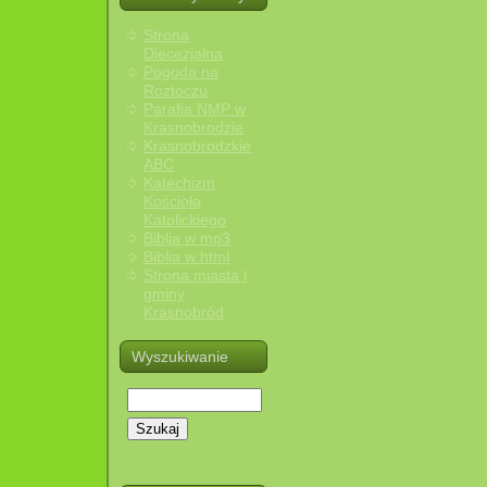
Strona
Diecezjalna
Pogoda na
Roztoczu
Parafia NMP w
Krasnobrodzie
Krasnobrodzkie
ABC
Katechizm
Kościoła
Katolickiego
Biblia w mp3
Biblia w html
Strona miasta i
gminy
Krasnobród
Wyszukiwanie
Szukaj