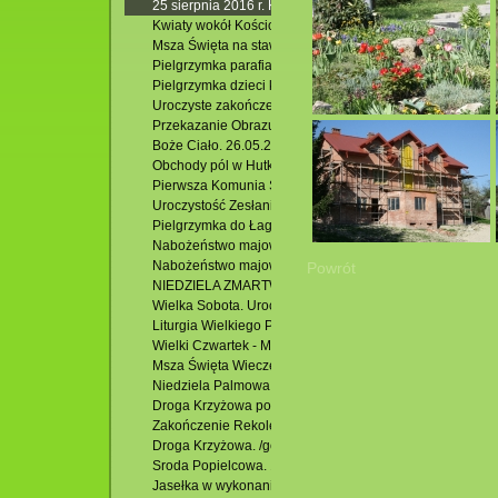
25 sierpnia 2016 r. Koncert X Jubileuszowego Festiwalu
Kwiaty wokół Kościoła p.w. Zesłania Ducha Św. w Krasnob
Msza Święta na stawach. 24.06.2016 r.
Pielgrzymka parafialna: Słowacja -Zakopane- Łagiewniki.
Pielgrzymka dzieci komunijnych , rocznicowych i ich blisk
Uroczyste zakończenie Oktawy Bożego Ciała. 02.06.2016
Przekazanie Obrazu M. B. Krasnobrodzkiej z Hutek do Gra
Boże Ciało. 26.05.2016 r.
Obchody pól w Hutkach. 22.05.2016 r.
Pierwsza Komunia Święta. 22.05.2106 r.
Uroczystość Zesłania Ducha Świętego – odpust parafiny
Pielgrzymka do Łagiewnik. 12.05.2016 r.
Nabożeństwo majowe w Jacni.
Nabożeństwo majowe przy krzyżu w Hutkach.
Powrót
NIEDZIELA ZMARTWYCHWSTANIA Rezurekcja
Wielka Sobota. Uroczysta Liturgia Wigilii Paschalnej
Liturgia Wielkiego Piątku
Wielki Czwartek - Msza Św. Wieczerzy Pańskiej
Msza Święta Wieczerzy Pańskiej
Niedziela Palmowa. 20.03.2016 r.
Droga Krzyżowa po osiedlu Podzamek. 18.03.2016 r.
Zakończenie Rekolekcji Wielkopostnych. /godz.11.00/
Droga Krzyżowa. /godz. 17.30/
Sroda Popielcowa. 10.02.2016 r.
Jasełka w wykonaniu POW w Krasnobrodzie.