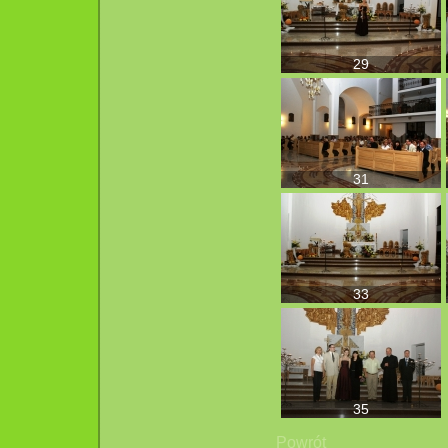
29
31
33
35
Powrót