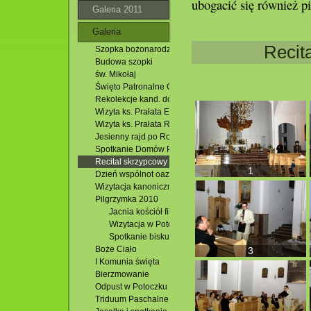
ubogacić się również 
Galeria 2011
Galeria
Recit
Szopka bożonarodzeniowa
Budowa szopki
św. Mikołaj
Święto Patronalne Oazy
Rekolekcje kand. do bierzmowania
Wizyta ks. Prałata Eugeniusza Derdziuka
Wizyta ks. Prałata Romana Marszalca
Jesienny rajd po Roztoczu
Spotkanie Domów Pomocy Społecznej
Recital skrzypcowy
1
Dzień wspólnot oazowych
Wizytacja kanoniczna
Pilgrzymka 2010
Jacnia kościół filialny
Wizytacja w Potoczku
Spotkanie biskupa z przedstawicielami ruchów i sto
Boże Ciało
3
I Komunia święta
Bierzmowanie
Odpust w Potoczku
Triduum Paschalne