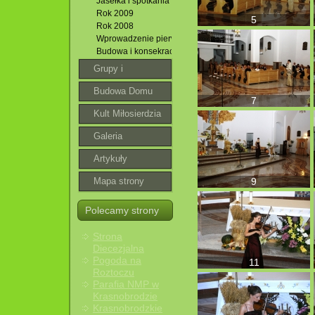
Jasełka i spotkania opłatkowe
Rok 2009
5
Rok 2008
Wprowadzenie pierwszego proboszcza
Budowa i konsekracja kościoła
Grupy i
wspólnoty
Budowa Domu
7
Parafialnego
Kult Miłosierdzia
Bożego
Galeria
roztoczańska
Artykuły
Mapa strony
9
Polecamy strony
Strona
Diecezjalna
Pogoda na
11
Roztoczu
Parafia NMP w
Krasnobrodzie
Krasnobrodzkie