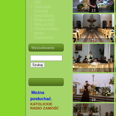
ABC
Katechizm
13
Kościoła
Katolickiego
Biblia w mp3
Biblia w html
Strona miasta i
gminy
Krasnobród
15
Wyszukiwanie
Szukaj
17
Można
posłuchać.
19
KATOLICKIE
RADIO ZAMOŚĆ