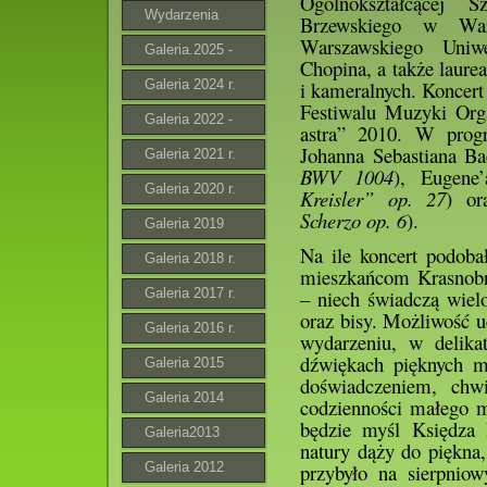
Ogólnokształcącej 
Wydarzenia
Brzewskiego w War
Warszawskiego Uniw
Galeria.2025 -
Chopina, a także laure
2026
Galeria 2024 r.
i kameralnych. Koncert
Festiwalu Muzyki Org
Galeria 2022 -
astra” 2010. W prog
Johanna Sebastiana Ba
2023 r.
Galeria 2021 r.
BWV 1004
), Eugene’
Galeria 2020 r.
Kreisler” op. 27
) or
Scherzo op. 6
).
Galeria 2019
Na ile koncert podoba
Galeria 2018 r.
mieszkańcom Krasnobr
Galeria 2017 r.
– niech świadczą wielo
oraz bisy. Możliwość u
Galeria 2016 r.
wydarzeniu, w delika
dźwiękach pięknych m
Galeria 2015
doświadczeniem, ch
Galeria 2014
codzienności małego 
będzie myśl Księdza 
Galeria2013
natury dąży do piękna,
Galeria 2012
przybyło na sierpniow