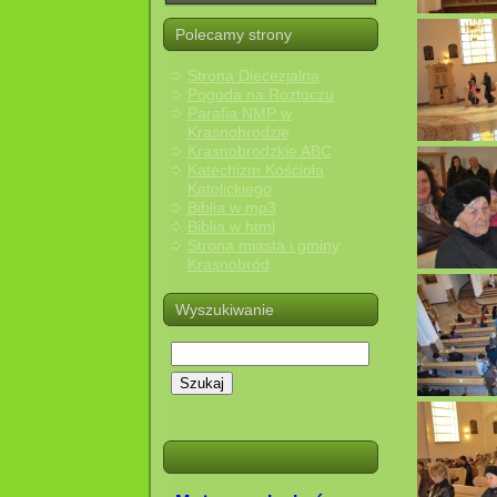
Polecamy strony
Strona Diecezjalna
Pogoda na Roztoczu
Parafia NMP w
Krasnobrodzie
Krasnobrodzkie ABC
Katechizm Kościoła
Katolickiego
Biblia w mp3
Biblia w html
Strona miasta i gminy
Krasnobród
Wyszukiwanie
Szukaj