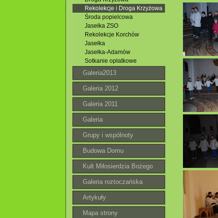
Rekolekcje i Droga Krzyżowa
Środa popielcowa
Jasełka ZSO
Rekolekcje Korchów
Jasełka
Jasełka-Adamów
Sotkanie opłatkowe
Galeria2013
Galeria 2012
Galeria 2011
Galeria
Grupy i wspólnoty
Budowa Domu
Parafialnego
Kult Miłosierdzia Bożego
Galeria roztoczańska
Artykuły
Mapa strony