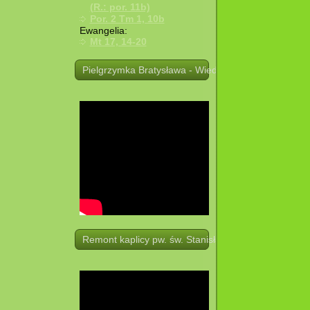
(R.: por. 11b)
Por. 2 Tm 1, 10b
Ewangelia:
Mt 17, 14-20
Pielgrzymka Bratysława - Wiedeń. 19 -21.08.2025 r.
Remont kaplicy pw. św. Stanisława w Potoczku