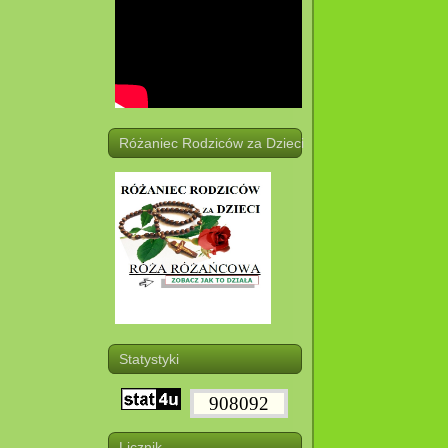
Różaniec Rodziców za Dzieci
Statystyki
908092
Licznik