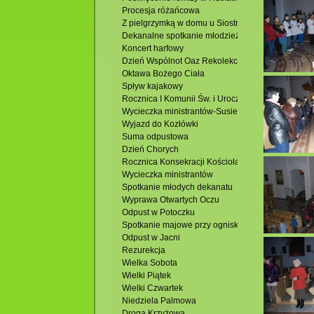
Procesja różańcowa
Z pielgrzymką w domu u Siostry Faustyny
Dekanalne spotkanie młodzieży
Koncert harfowy
Dzień Wspólnot Oaz Rekolekcyjnych
Oktawa Bożego Ciała
Spływ kajakowy
Rocznica I Komunii Św. i Uroczystość Bożego Ciał
Wycieczka ministrantów-Susiec
Wyjazd do Kozłówki
Suma odpustowa
Dzień Chorych
Rocznica Konsekracji Kościoła
Wycieczka ministrantów
Spotkanie młodych dekanatu
Wyprawa Otwartych Oczu
Odpust w Potoczku
Spotkanie majowe przy ognisku
Odpust w Jacni
Rezurekcja
Wielka Sobota
Wielki Piątek
Wielki Czwartek
Niedziela Palmowa
Droga Krzyżowa