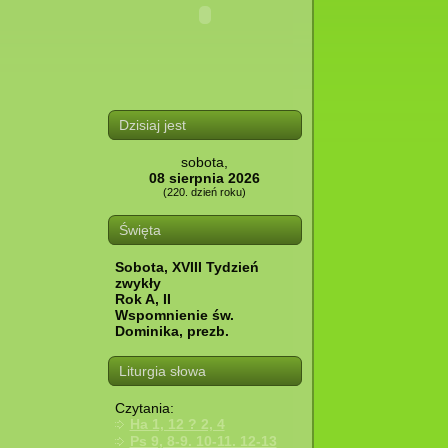
Dzisiaj jest
sobota,
08 sierpnia 2026
(220. dzień roku)
Święta
Sobota, XVIII Tydzień
zwykły
Rok A, II
Wspomnienie św.
Dominika, prezb.
Liturgia słowa
Czytania:
Ha 1, 12 ? 2, 4
Ps 9, 8-9. 10-11. 12-13