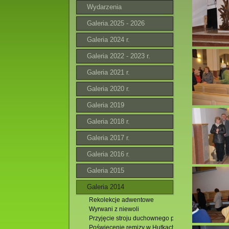
Wydarzenia
Galeria.2025 - 2026
Galeria 2024 r.
Galeria 2022 - 2023 r.
Galeria 2021 r.
Galeria 2020 r.
Galeria 2019
Galeria 2018 r.
Galeria 2017 r.
Galeria 2016 r.
Galeria 2015
Galeria 2014
Rekolekcje adwentowe
Wyrwani z niewoli
Przyjęcie stroju duchownego przez alumna Marci
Poświęcenie remizy w Hutkach