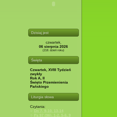
Dzisiaj jest
czwartek,
06 sierpnia 2026
(218. dzień roku)
Święta
Czwartek, XVIII Tydzień
zwykły
Rok A, II
Święto Przemienienia
Pańskiego
Liturgia słowa
Czytania:
Dn 7, 9-10. 13-14
Ps 97 (96), 1-2. 5-6. 9