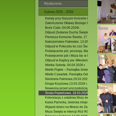
Wydarzenia
Galeria.2025 - 2026
Kwiaty przy Naszym Kościele.02.07.2026 r.
Zakończenie Oktawy Bożego Ciała. 11.06.2026 r.
Boże Ciało..04.06.2026r.
Odpust Zesłania Ducha Świętego. 24.05.2026 r.
Pierwsza Komunia Świeta. 17.05.2026 r.
Nabożeństwo Fatimskie. 13.05.2026 r.
Odpust w Potoczku ku czci Św. BP. Stanisława. 10.
Poświęcenie pól, procesja, Majówka w Podzamku. 
Poświęcenie pól i Msza św. w Hutkach. 26.04.2026 
Odpust w Kaplicy pw. Miłosierdzia Bożego w Jacni.
Wielka Sobota. 04.04.2026 r.
Wielki Piątek – Pamiątka śmierci Chrystusa. 03.04.
Wielki Czwartek. Pamiątka Ostatniej Wieczerzy. 02.
Niedziela Palmowa.29.03.2026 r.
Droga Krzyżowa.13.03.2026 r.
Nowenna przed uroczystością św. Józefa.
Środa Popielcowa. 18.03.2026 r.
Fotorelacja z ostatniej Mszy św. rekolekcyjnej. 13.
Kasia Parnicka, świecka misjonarka, posługującą 
Wyjazd dzieci na fitness do Zamościa. 25.10.2025 
Msza Święta w intencji Róż Różańcowych. 07.10.2