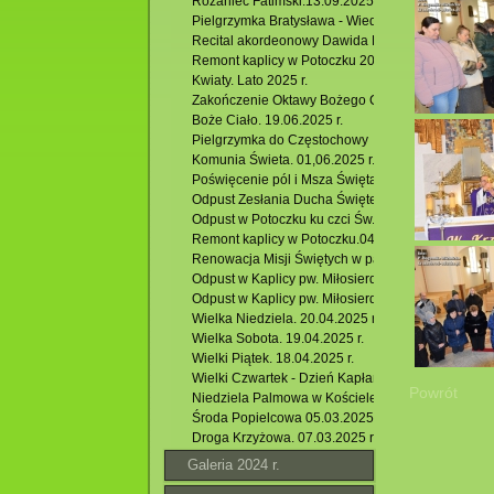
Różaniec Fatimski.13.09.2025 r.
Pielgrzymka Bratysława - Wiedeń. 19 -21.08.2025 r
Recital akordeonowy Dawida Rydza. 20.08.2025 r
Remont kaplicy w Potoczku 2025
Kwiaty. Lato 2025 r.
Zakończenie Oktawy Bożego Ciała. 26.06.2025 r.
Boże Ciało. 19.06.2025 r.
Pielgrzymka do Częstochowy
Komunia Świeta. 01,06.2025 r.
Poświęcenie pól i Msza Święta w Hutkach. 18.05.2
Odpust Zesłania Ducha Świętego poprzedzony Ró
Odpust w Potoczku ku czci Św. BP. Stanisława. 04.
Remont kaplicy w Potoczku.04.05.2025 r
Renowacja Misji Świętych w parafii Ducha Św. w Kr
Odpust w Kaplicy pw. Miłosierdzia Bożego w Jacni.
Odpust w Kaplicy pw. Miłosierdzia Bożego w Jacni.
Wielka Niedziela. 20.04.2025 r.
Wielka Sobota. 19.04.2025 r.
Wielki Piątek. 18.04.2025 r.
Wielki Czwartek - Dzień Kapłański i Eucharystii. 17
Powrót
Niedziela Palmowa w Kościele pw. Miłosierdzia Bo
Środa Popielcowa 05.03.2025.
Droga Krzyżowa. 07.03.2025 r.
Galeria 2024 r.