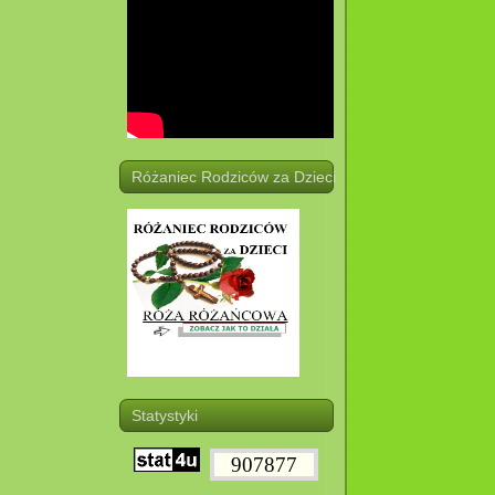
Różaniec Rodziców za Dzieci
Statystyki
907877