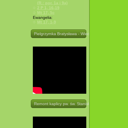
(R.: por. 1a i 9a)
2 P 1, 16-19
Mt 17, 5c
Ewangelia:
Mt 17, 1-9
Pielgrzymka Bratysława - Wiedeń. 19 -21.08.2025 r.
Remont kaplicy pw. św. Stanisława w Potoczku