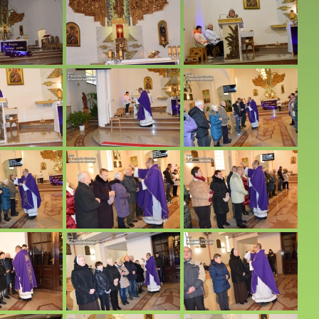
05.2026 r.
03.05.2026 r.
r.
 12.04.2026 r.
2026 r.
 04.2026 r.
12.2025 r. godz. 16.00.
w Paragwaju w naszym Kościele. 26.10.2025 r.
r.
025 r.