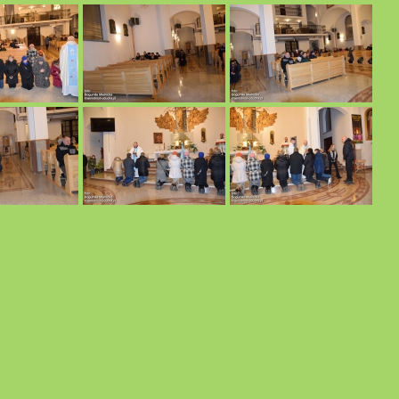
r.
eny H. z Grabnika
023 r.
022 r.
rystusa. 22.06.2022 r.
tej. 16.06.2022 r.
6.03.2022 r.cz.1
 r.
22 r.
06.2022 r.
.2022 r.
4.2022r.
22 r.
04.2022 r.
Uroczysta Msza Święta.14.04.2022 r.