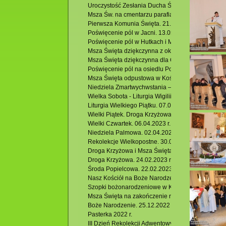
Uroczystość Zesłania Ducha Świętego - odpust. 28
Msza Św. na cmentarzu parafialnym w Krasnobrod
Pierwsza Komunia Święta. 21.05.2023 r.
Poświęcenie pól w Jacni. 13.05.2023 r.
Poświęcenie pól w Hutkach i Msza Święta.
Msza Święta dziękczynna z okazji imienin i 55 roc
Msza Święta dziękczynna dla Członków i Rodzin Kó
Poświęcenie pól na osiedlu Podzamek i Msza Święt
Msza Święta odpustowa w Kościele pw. Miłosierdzi
Niedziela Zmartwychwstania – Rezurekcja. 09.04.2
Wielka Sobota - Liturgia Wigilii Paschalnej. 08.06.
Liturgia Wielkiego Piątku. 07.04.2023 r.
Wielki Piątek. Droga Krzyżowa. 07.04.2023 r.
Wielki Czwartek. 06.04.2023 r.
Niedziela Palmowa. 02.04.2023 r.
Rekolekcje Wielkopostne. 30.03 - 01.04.2023 r.
Droga Krzyżowa i Msza Święta. 03.03.2023 r.
Droga Krzyżowa. 24.02.2023 r.
Środa Popielcowa. 22.02.2023 r.
Nasz Kościół na Boże Narodzenie 2022 r.
Szopki bożonarodzeniowe w Kościołach filialnych w
Msza Święta na zakończenie roku oraz nabożeństw
Boże Narodzenie. 25.12.2022 r.
Pasterka 2022 r.
III Dzień Rekolekcji Adwentowych 2022. 10.12.2022