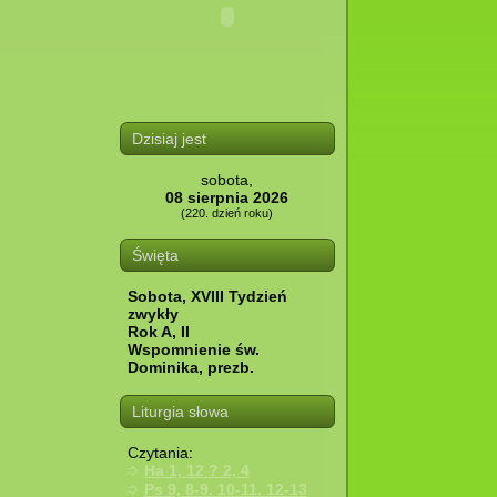
Dzisiaj jest
sobota,
08 sierpnia 2026
(220. dzień roku)
Święta
Sobota, XVIII Tydzień
zwykły
Rok A, II
Wspomnienie św.
Dominika, prezb.
Liturgia słowa
Czytania:
Ha 1, 12 ? 2, 4
Ps 9, 8-9. 10-11. 12-13