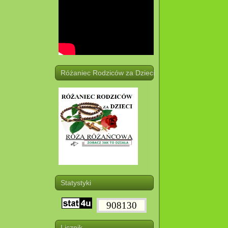
Różaniec Rodziców za Dzieci
Statystyki
908130
Licznik