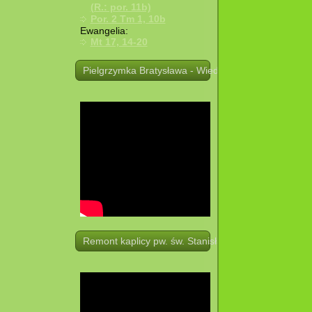
(R.: por. 11b)
Por. 2 Tm 1, 10b
Ewangelia:
Mt 17, 14-20
Pielgrzymka Bratysława - Wiedeń. 19 -21.08.2025 r.
Remont kaplicy pw. św. Stanisława w Potoczku