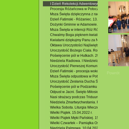
I Dzień Rekolekcji Adwentowych 2022. 08.12.2022 
Procesja Różańcowa w Potoczku. 23.10.2022 r.
Msza Święta dziękczynna z racji 100. urodzin Hel
Dzień Fatimski - Różaniec. 13.10.2022 r.
Dożynki Gminne w Adamowie. 28.09.2022 r.
Msza Święta w intencji Róż Różańcowych. 07.10.2
Chwalmy Boga pięknem kwiatów. 10.07.2022 r.
Kwiatami dziękujmy Panu za Nasz Kościół. 29.06.2
Oktawa Uroczystości Najświętszego Ciała i Krwi Ch
Uroczystość Bożego Ciała. Rocznica I Komunii Świę
Poświęcenie pól w Hutkach. 29.05.2022 r.
Niedziela Radiowa. I Niedziela Wielkiego Postu. 0
Uroczystość Pierwszej Komunii Świętej. 22.05.2022
Dzień Fatimski - procesja wokół kościoła. 13.05.20
Powrót
Msza Święta odpustowa w Potoczku. 08.05.2022 r.
Uroczystość Zesłania Ducha Świętego. Odpust. 05.
Poświęcenie pól w Podzamku i Msza Święta. 01.05
Odpust w Jacni. Święto Miłosierdzia Bożego. 24.0
Nasi strażacy podczas Triduum Paschalnego.
Niedziela Zmartwychwstania. Rezurekcja. 17.04.20
Wielka Sobota. Liturgia Wieczerzy Paschalnej. 16.
Wielki Piątek. 15.04.2022 r.
Wielki Piątek Męki Pańskiej. 15.04.2022 r.
Wielki Czwartek – Pamiątka Ostatniej Wieczerzy. 
Niedziela Palmowa. 10.04.2022 r.