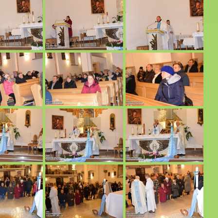
.05.2023 r.
zie przed odpustem Zesłania Ducha Św. 27.05.2022 r
znicy urodzin Proboszcza Ks. Stanisława Błaszczuk. 06.05.2023 r.
ł Żywego Różańca z naszej parafii. 06.05.2023 r.
a. 01.05.2023 r.
a Bożego w Jacni. 16.04.2023 r.
023 r.
2023 r.
 Jacni i Potoczku. 2022 r.
o dziękczynno błagalne. 31.12.2022 r.
 r.