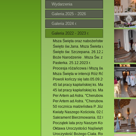
Wydarzenia
Galeria.2025 - 2026
Galeria 2024 r.
Galeria 2022 - 2023 r.
Msza Święta oraz nabożeństwo dziękczynno - błag
Święto św.Jana. Msza Świeta w kościele filialnym w
Święto św. Szczepana. 26.12.2023 r.
Boże Narodzenie . Msza Św. z obrzędem przyjęcia d
Pasterka. 25.12.2023 r.
Procesja różańcowa i Mszą św. w kościele filialny
Msza Święta w intencji Róż Różańcowych. 07.10.2
Powoli kończy się lato.05.09.2023 r.
45 lat pracy kapłańskiej ks. Marka Krzyżana. 27.08.
45 lat pracy kapłańskiej ks. Marka Krzyżana. 27.08.
Per Artem ad Astra. "Cherubowe fantazje" 22.08.202
Per Artem ad Astra. "Cherubowe fantazje" 22.08.202
50 rocznica małżeństwa P. Józefa i Janiny Z.
Kwiaty Naszego Kościoła. 02.07.2023 r.
Sakrament Bierzmowania. 02.07.2023 r.
Początek lata przy Naszym Kościele. VI. 2023 r.
Oktawa Uroczystości Najświętszego Ciała i Krwi Ch
Uroczystość Bożego Ciała. Rocznica I Komunii Świę