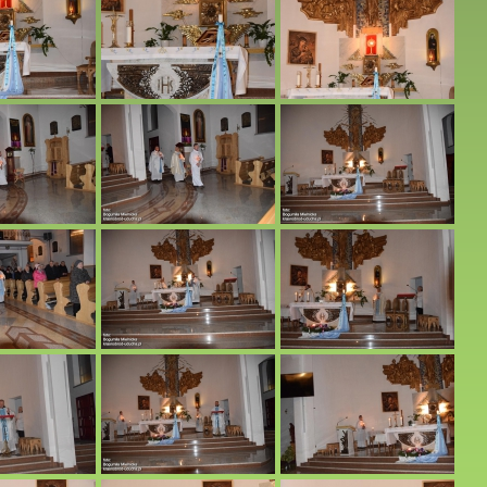
alne. 31.12.2023 r.
 Jacni. 27.12.2023 r.
o służby liturgicznej. 25.12.2023 r.
m w Potoczku. 29.10.2023 r.
022 r.
2023 r. cz.1.
2023 r. cz.2.
3 r. cz.1.
3 r. cz.2.
rystusa. 15.06.2023 r.
tej. 08.06.2023 r.