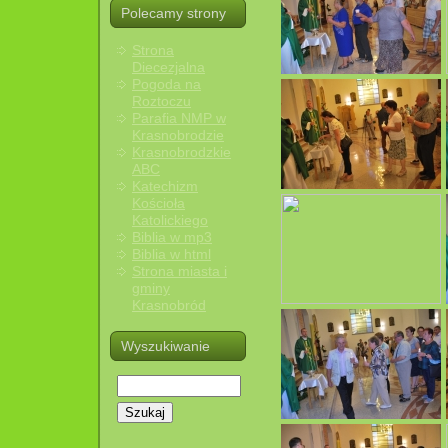
Polecamy strony
Strona
Diecezjalna
Pogoda na
Roztoczu
Parafia NMP w
Krasnobrodzie
Krasnobrodzkie
ABC
Katechizm
Kościoła
Katolickiego
Biblia w mp3
Biblia w html
Strona miasta i
gminy
Krasnobród
Wyszukiwanie
Szukaj