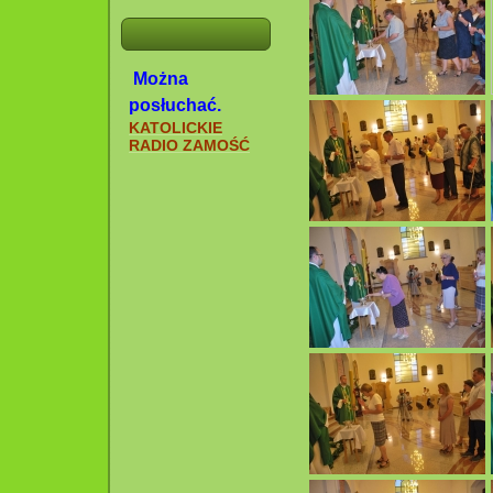
Można
posłuchać.
KATOLICKIE
RADIO ZAMOŚĆ