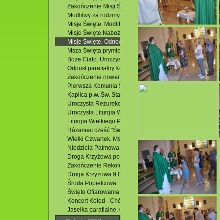
Zakończenie Misji Świętych (odpust zupełny) poświęcenie
Modlitwy za rodziny i małżeństwa ( odnowienie przyrzecz
Misje Święte. Modlitwy za chorych i starszych ( namaszcz
Misje Święte.Nabożeństwo przebłagalne. 05.06.2018 r
Misje Święte. Odnowienie przyrzeczeń chrzcielnych. 04.0
Msza Święta prymicyjna ks. Marcina Serafina. 03.06.2018 
Boże Ciało. Uroczysta Msza Swięta z procesją. 31.05.201
Odpust parafialny.Kościół p.w.Zesłania Ducha Św. w Kras
Zakończenie nowenny przed Uroczystością Zesłania Duch
Pierwsza Komunia Święta. 13.05.2018 r.
Kaplica p.w. Św. Stanisława w Potoczku przed remontem.
Uroczysta Rezurekcja.01.04.2018 r.
Uroczysta Liturgia Wigilii Paschalnej.31.03.2018 r.
Liturgia Wielkiego Piątku
Różaniec cześć "Światła" – KZR Podzamek.
Wielki Czwartek. Msza Świętej Wieczerzy Pańskiej.
Niedziela Palmowa 25.03.2018 r.
Droga Krzyżowa po osiedlu Podzamek. 23.03.2018 r.
Zakończenie Rekolekcji. 11.03.2018 r.
Droga Krzyżowa 9.03.2018 r./godz.19.00/
Środa Popielcowa. 14.02.2018 r.
Święto Ofiarowania Pańskiego - Matki Bożej Gromnicznej.
Koncert Kolęd - Chór Krasnobrodzki. 28.01.2018 r.
Jasełka parafialne. 07.01.2018 r.