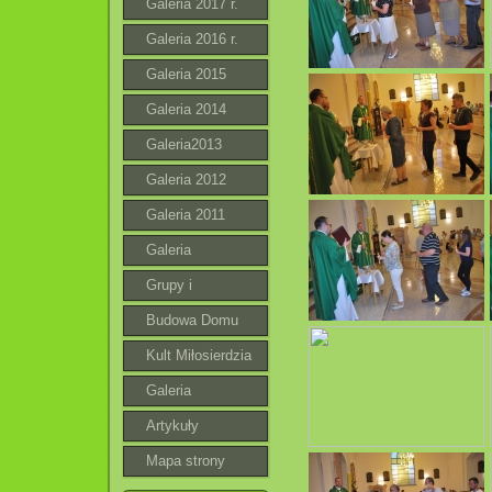
Galeria 2017 r.
Galeria 2016 r.
Galeria 2015
Galeria 2014
Galeria2013
Galeria 2012
Galeria 2011
Galeria
Grupy i
wspólnoty
Budowa Domu
Parafialnego
Kult Miłosierdzia
Bożego
Galeria
roztoczańska
Artykuły
Mapa strony