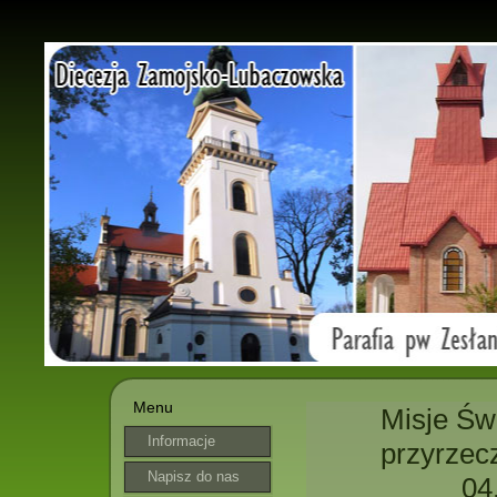
Menu
Misje Św
Informacje
przyrzec
parafialne
Napisz do nas
04