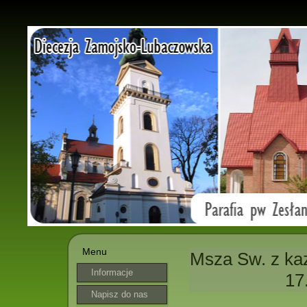
Menu
Msza Sw. z ka
Informacje
17
parafialne
Napisz do nas