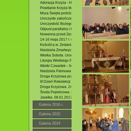
Adoracja Krzyża - Hutki
Powitanie Krzyża Wielkopiątkowego Jana Pawła II i Msza
Msza Święta pośród stawów. 24.06.2017 r.
Uroczyste zakończenie Oktawy Bożego Ciała. 22.06.2017
Uroczystość Bożego Ciała. 15.062017 r.
Odpust parafialny i bierzmowanie młodzieży.04.06.2017 r
Nowenna przed Zesłaniem Ducha Św. i modlitwa uwielbie
14-16 maja 2017 r. wycieczka młodzieży przygotowującej
Kościół p.w. Zesłania Ducha Św. w Krasnobrodzie.Triduu
Niedziela Zmartwychwstania . 16.04.2017 r. Rezurekcja.
Wielka Sobota. Uroczysta Liturgia Wigilii Paschalnej.15.0
Liturgia Wielkiego Piątku.2017 r.
Wielki Czwartek – Msza Św. Wieczerzy Pańskiej .13.04.20
Niedziela Palmowa. 09.04.2017 r.
Droga Krzyżowa przez osiedle Podzamek. 07.04.2017 r.
III Dzień Rekolekcji Wielkopostnych Zakończenie. 26.03.2
Droga Krzyżowa. 24.03.2017 r.
Środa Popielcowa. 01.03.2017 r.
Jasełka. 08.01.2017 r.
Galeria 2016 r.
Galeria 2015
Galeria 2014