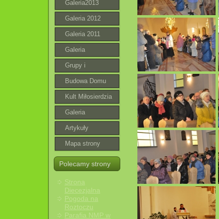
Galeria2013
Galeria 2012
Galeria 2011
Galeria
Grupy i
wspólnoty
Budowa Domu
Parafialnego
Kult Miłosierdzia
Bożego
Galeria
roztoczańska
Artykuły
Mapa strony
Polecamy strony
Strona
Diecezjalna
Pogoda na
Roztoczu
Parafia NMP w