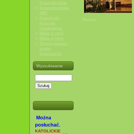
Krasnobrodzie
Krasnobrodzkie
ABC
Katechizm
Powrót
Kościoła
Katolickiego
Biblia w mp3
Biblia w html
Strona miasta i
gminy
Krasnobród
Wyszukiwanie
Szukaj
Można
posłuchać.
KATOLICKIE