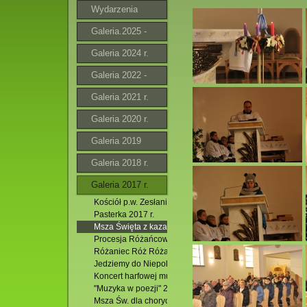
Wydarzenia
Galeria.2025 -
2026
Galeria 2024 r.
Galeria 2022 -
2023 r.
Galeria 2021 r.
Galeria 2020 r.
Galeria 2019
Galeria 2018 r.
Galeria 2017 r.
Kościół p.w. Zesłania Ducha Św. na Boże Narodzenie 201
Pasterka 2017 r.
Msza Święta z kazaniem rekolekcyjnym. 17.12.2017 r/
Procesja Różańcowa w Jacni. 08.10.2017 r.
Różaniec Róż Różańcowych i Msza Święta. 07.10.2017 r
Jedziemy do Niepokalanowa!
Koncert harfowej muzyki solowej i kameralnej. 23.08.207 
"Muzyka w poezji" 22.08.2017 r.
Msza Św. dla chorych. Pożegnanie Krzyża Wielkopiątkow