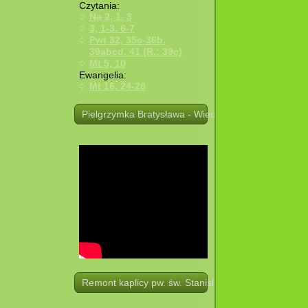
Czytania:
Na 2, 1. 3
3, 1-3. 6-7
Pwt 32, 35c-36b.
39abcd. 41 (R.: 39c)
Mt 5, 10
Ewangelia:
Mt 16, 24-28
Pielgrzymka Bratysława - Wiedeń. 19 -21.08.2025 r.
Remont kaplicy pw. św. Stanisława w Potoczku