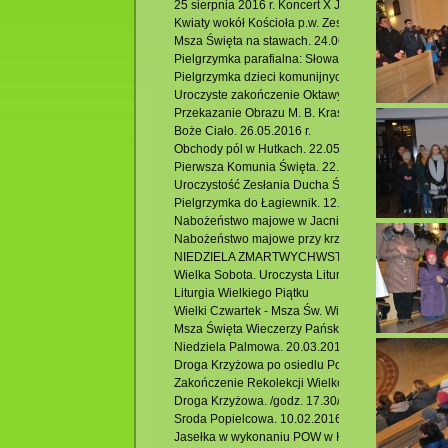
25 sierpnia 2016 r. Koncert X Jubileuszowego Fes
Kwiaty wokół Kościoła p.w. Zesłania Ducha Św. w K
Msza Święta na stawach. 24.06.2016 r.
Pielgrzymka parafialna: Słowacja -Zakopane- Łagi
Pielgrzymka dzieci komunijnych , rocznicowych i ic
Uroczyste zakończenie Oktawy Bożego Ciała. 02.0
Przekazanie Obrazu M. B. Krasnobrodzkiej z Hutek
Boże Ciało. 26.05.2016 r.
Obchody pól w Hutkach. 22.05.2016 r.
Pierwsza Komunia Święta. 22.05.2106 r.
Uroczystość Zesłania Ducha Świętego – odpust pa
Pielgrzymka do Łagiewnik. 12.05.2016 r.
Nabożeństwo majowe w Jacni.
Nabożeństwo majowe przy krzyżu w Hutkach.
NIEDZIELA ZMARTWYCHWSTANIA Rezurekcja
Wielka Sobota. Uroczysta Liturgia Wigilii Paschaln
Liturgia Wielkiego Piątku
Wielki Czwartek - Msza Św. Wieczerzy Pańskiej
Msza Święta Wieczerzy Pańskiej
Niedziela Palmowa. 20.03.2016 r.
Droga Krzyżowa po osiedlu Podzamek. 18.03.2016
Zakończenie Rekolekcji Wielkopostnych. /godz.11.
Droga Krzyżowa. /godz. 17.30/
Sroda Popielcowa. 10.02.2016 r.
Jasełka w wykonaniu POW w Krasnobrodzie.