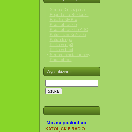
Strona Diecezjalna
Pogoda na Roztoczu
Parafia NMP w
Krasnobrodzie
Krasnobrodzkie ABC
Katechizm Kościoła
Katolickiego
Biblia w mp3
Biblia w html
Strona miasta i gminy
Krasnobród
Wyszukiwanie
Szukaj
Można posłuchać.
KATOLICKIE RADIO