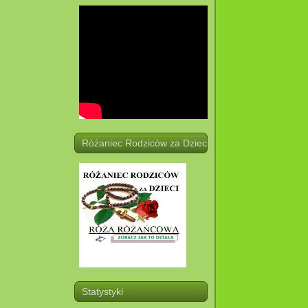
Różaniec Rodziców za Dzieci
Statystyki