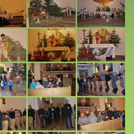
2016 r.
 r.
owych.
alnej