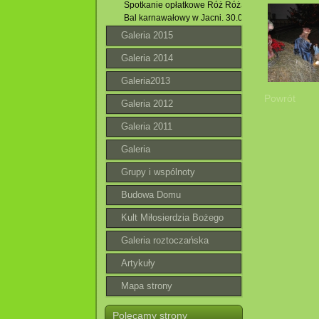
Spotkanie opłatkowe Róż Różańcowych . 02.01.20
Bal karnawałowy w Jacni. 30.01.2016 r.
Galeria 2015
Galeria 2014
Galeria2013
Powrót
Galeria 2012
Galeria 2011
Galeria
Grupy i wspólnoty
Budowa Domu
Parafialnego
Kult Miłosierdzia Bożego
Galeria roztoczańska
Artykuły
Mapa strony
Polecamy strony