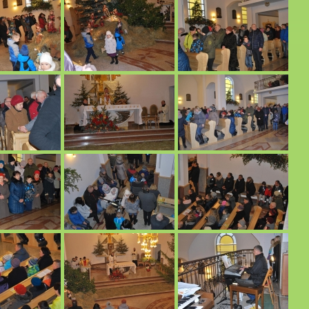
tiwalu Muzyki Organowej i Kameralnej
rasnobrodzie. 20 .07.2016 r.
ewniki.16-18.06.2016 r.
h bliskich do Kalwarii Pacławskiej i Przemyśla. 04.06.2016 r.
6.2016 r.
 do Grabnika. 26.05.2016 r.
rafiny
ej
 r.
00/