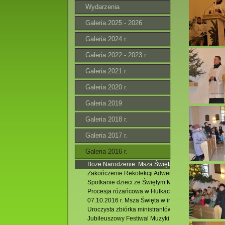
Wydarzenia
Galeria.2025 - 2026
Galeria 2024 r.
Galeria 2022 - 2023 r.
Galeria 2021 r.
Galeria 2020 r.
Galeria 2019
Galeria 2018 r.
Galeria 2017 r.
Galeria 2016 r.
Boże Narodzenie. Msza Święta godz.11.00
Zakończenie Rekolekcji Adwentowych 2016. 11.12.
Spotkanie dzieci ze Świętym Mikołajem.04.12.2016
Procesja różańcowa w Hutkach. 09.10.2016 r.
07.10.2016 r. Msza Święta w intencji Róż Różańc
Uroczysta zbiórka ministrantów. 27.09.2016 r.
Jubileuszowy Festiwal Muzyki Organowej i Kamer