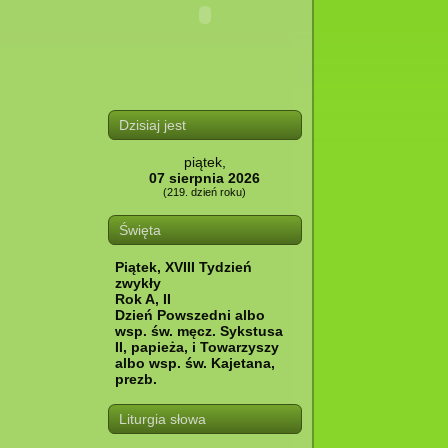
Dzisiaj jest
piątek,
07 sierpnia 2026
(219. dzień roku)
Święta
Piątek, XVIII Tydzień
zwykły
Rok A, II
Dzień Powszedni albo
wsp. św. męcz. Sykstusa
II, papieża, i Towarzyszy
albo wsp. św. Kajetana,
prezb.
Liturgia słowa