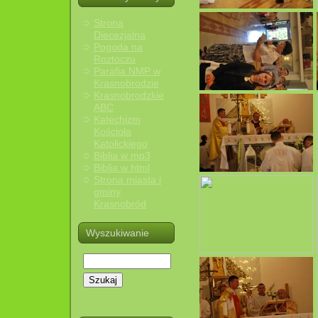
Strona
Diecezjalna
Pogoda na
Roztoczu
Parafia NMP w
Krasnobrodzie
Krasnobrodzkie
ABC
Katechizm
Kościoła
Katolickiego
Biblia w mp3
Biblia w html
Strona miasta i
gminy
Krasnobród
Wyszukiwanie
Szukaj