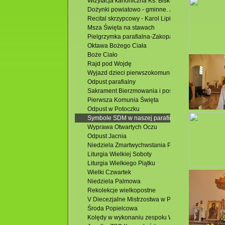
Wizytacja kanoniczna Ks. Biskupa Mariusza Leszc
Dożynki powiatowo - gminne. Jacnia 2015
Recital skrzypcowy - Karol Lipiński-Brańka
Msza Święta na stawach
Pielgrzymka parafialna-Zakopane
Oktawa Bożego Ciała
Boże Ciało
Rajd pod Wojdę
Wyjazd dzieci pierwszokomunijnych
Odpust parafialny
Sakrament Bierzmowania i poświęcenie Domu Par
Pierwsza Komunia Święta
Odpust w Potoczku
Symbole SDM w naszej parafii
Wyprawa Otwartych Oczu
Odpust Jacnia
Niedziela Zmartwychwstania Pańskiego
Liturgia Wielkiej Soboty
Liturgia Wielkiego Piątku
Wielki Czwartek
Niedziela Palmowa
Rekolekcje wielkopostne
V Diecezjalne Mistrzostwa w Piłce Siatkowej
Środa Popielcowa
Kolędy w wykonaniu zespołu Wójtowianie