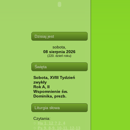
Dzisiaj jest
sobota,
08 sierpnia 2026
(220. dzień roku)
Święta
Sobota, XVIII Tydzień
zwykły
Rok A, II
Wspomnienie św.
Dominika, prezb.
Liturgia słowa
Czytania:
Ha 1, 12 ? 2, 4
Ps 9, 8-9. 10-11. 12-13