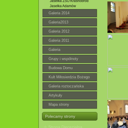
Jasełka ZSO Krasnobród
Jasełka Adamów
Galeria 2014
Galeria2013
Galeria 2012
Galeria 2011
Galeria
Grupy i wspólnoty
Budowa Domu
Parafialnego
Kult Miłosierdzia Bożego
Galeria roztoczańska
Artykuły
Mapa strony
Polecamy strony
Strona Diecezjalna