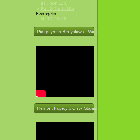
(R.: por. 11b)
Por. 2 Tm 1, 10b
Ewangelia:
Mt 17, 14-20
Pielgrzymka Bratysława - Wiedeń. 19 -21.08.2025 r.
Remont kaplicy pw. św. Stanisława w Potoczku