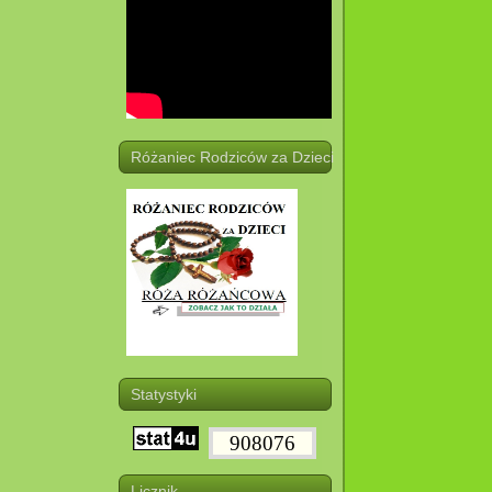
Różaniec Rodziców za Dzieci
Statystyki
908076
Licznik