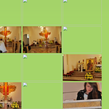
zyńskiego.
afialnego