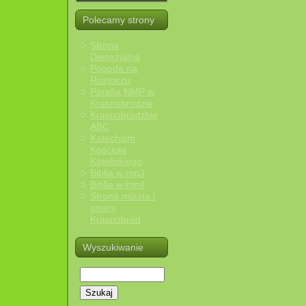
Polecamy strony
Strona
Diecezjalna
Pogoda na
Roztoczu
Parafia NMP w
Krasnobrodzie
Krasnobrodzkie
ABC
Katechizm
Kościoła
Katolickiego
Biblia w mp3
Biblia w html
Strona miasta i
gminy
Krasnobród
Wyszukiwanie
Szukaj