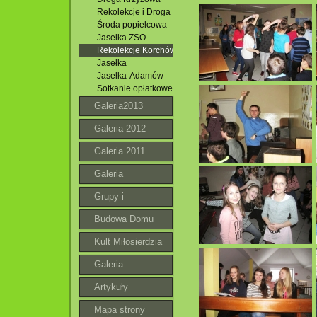
Rekolekcje i Droga Krzyżowa
Środa popielcowa
Jasełka ZSO
Rekolekcje Korchów
Jasełka
Jasełka-Adamów
Sotkanie opłatkowe
Galeria2013
Galeria 2012
Galeria 2011
Galeria
Grupy i
wspólnoty
Budowa Domu
Parafialnego
Kult Miłosierdzia
Bożego
Galeria
roztoczańska
Artykuły
Mapa strony