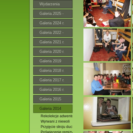
Wydarzenia
Galeria.2025 -
2026
Galeria 2024 r.
Galeria 2022 -
2023 r.
Galeria 2021 r.
Galeria 2020 r.
Galeria 2019
Galeria 2018 r.
Galeria 2017 r.
Galeria 2016 r.
Galeria 2015
Galeria 2014
Rekolekcje adwentowe
Wyrwani z niewoli
Przyjęcie stroju duchownego przez alumna Marcina
Poświęcenie remizy w Hutkach