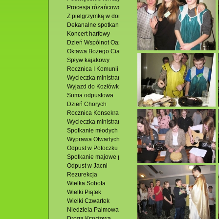
Procesja różańcowa
Z pielgrzymką w domu u Siostry Faustyny
Dekanalne spotkanie młodzieży
Koncert harfowy
Dzień Wspólnot Oaz Rekolekcyjnych
Oktawa Bożego Ciała
Spływ kajakowy
Rocznica I Komunii Św. i Uroczystość Bożego Ciała
Wycieczka ministrantów-Susiec
Wyjazd do Kozłówki
Suma odpustowa
Dzień Chorych
Rocznica Konsekracji Kościoła
Wycieczka ministrantów
Spotkanie młodych dekanatu
Wyprawa Otwartych Oczu
Odpust w Potoczku
Spotkanie majowe przy ognisku
Odpust w Jacni
Rezurekcja
Wielka Sobota
Wielki Piątek
Wielki Czwartek
Niedziela Palmowa
Droga Krzyżowa