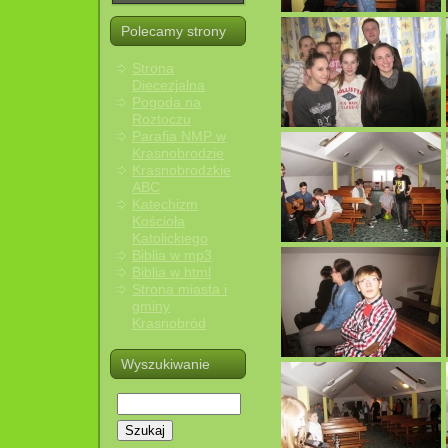
Polecamy strony
Strona
Diecezjalna
Pogoda na
Roztoczu
Parafia NMP w
Krasnobrodzie
Krasnobrodzkie
ABC
Katechizm
Kościoła
Katolickiego
Biblia w mp3
Biblia w html
Strona miasta i
gminy
Krasnobród
Wyszukiwanie
Szukaj