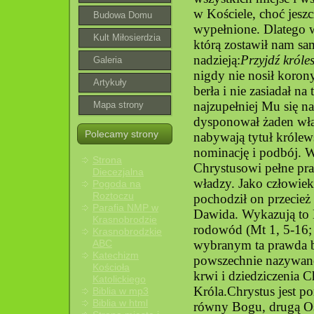
w Kościele, choć jeszc
wspólnoty
Budowa Domu
wypełnione. Dlatego w
Parafialnego
Kult Miłosierdzia
którą zostawił nam s
nadzieją:
Przyjdź króle
Bożego
Galeria
nigdy nie nosił korony
roztoczańska
Artykuły
berła i nie zasiadał na
najzupełniej Mu się na
Mapa strony
dysponował żaden wła
Polecamy strony
nabywają tytuł królews
nominację i podbój. Ws
Strona
Chrystusowi pełne pr
Diecezjalna
władzy. Jako człowiek,
Pogoda na
Roztoczu
pochodził on przecież w
Parafia NMP w
Dawida. Wykazują to 
Krasnobrodzie
rodowód (Mt 1, 5-16;
Krasnobrodzkie
ABC
wybranym ta prawda by
Katechizm
powszechnie nazywan
Kościoła
krwi i dziedziczenia C
Katolickiego
Króla.
Chrystus jest 
Biblia w mp3
Biblia w html
równy Bogu, drugą Os