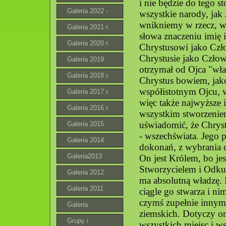
i nie będzie do tego 
Galeria 2022 -
wszystkie narody, jak 
wnikniemy w rzecz, w
2023 r.
Galeria 2021 r.
słowa znaczeniu imię 
Galeria 2020 r.
Chrystusowi jako Czł
Chrystusie jako Czło
Galeria 2019
otrzymał od Ojca "wład
Galeria 2018 r.
Chrystus bowiem, jak
współistotnym Ojcu, 
Galeria 2017 r.
więc także najwyższe 
Galeria 2016 r.
wszystkim stworzenie
uświadomić, że Chryst
Galeria 2015
- wszechświata. Jego 
Galeria 2014
dokonań, z wybrania c
Galeria2013
On jest Królem, bo j
Stworzycielem i Odkup
Galeria 2012
ma absolutną władzę. B
Galeria 2011
ciągle go stwarza i ni
czymś zupełnie innym
Galeria
ziemskich. Dotyczy o
Grupy i
wszystkich miejsc i ws