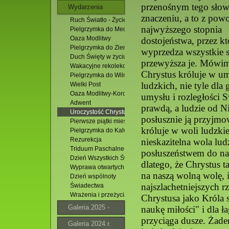
przenośnym tego sło
Wydarzenia
znaczeniu, a to z pow
Ruch Światło - Życie
najwyższego stopnia
Pielgrzymka do Medjugorie. 14 -19.07.2026 r.
Oaza Modlitwy
dostojeństwa, przez kt
Pielgrzymka do Ziemi Świętej
wyprzedza wszystkie s
Duch Święty w życiu Jezusa
przewyższa je. Mówim
Wakacyjne rekolekcje ministrantów
Chrystus króluje w u
Pielgrzymka do Wilna
ludzkich, nie tyle dla 
Wielki Post
Oaza Modlitwy-Korchów
umysłu i rozległości S
Adwent
prawdą, a ludzie od N
Uroczystość Chrystusa Króla
posłusznie ją przyjmo
Pierwsze piątki miesiąca
króluje w woli ludzki
Pielgrzymka do Kalwarii Pacławskiej
Rezurekcja
nieskazitelna wola lud
Triduum Paschalne- znaczenie
posłuszeństwem do najś
Dzień Wszystkich Świętych
dlatego, że Chrystus 
Wyprawa otwartych oczu 2010
na naszą wolną wolę, 
Dzień wspólnoty
najszlachetniejszych 
Świadectwa
Wrażenia i przeżycia z pielgrzymki
Chrystusa jako Króla s
Galeria.2025 -
naukę miłości" i dla ł
przyciąga dusze. Żad
2026
Galeria 2024 r.