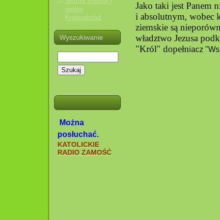
Strona miasta i
Jako taki jest Panem 
gminy
i absolutnym, wobec k
Krasnobród
ziemskie są nieporów
władztwo Jezusa podkre
Wyszukiwanie
"Król" dopełn
iacz "Ws
Szukaj
Można
posłuchać.
KATOLICKIE
RADIO ZAMOŚĆ