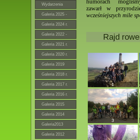
humorach mogliśmy
Wydarzenia
zawarł w przyrodz
Galeria.2025 -
wcześniejszych mile 
2026
Galeria 2024 r.
Galeria 2022 -
Rajd rowe
2023 r.
Galeria 2021 r.
Galeria 2020 r.
Galeria 2019
Galeria 2018 r.
Galeria 2017 r.
1
Galeria 2016 r.
Galeria 2015
Galeria 2014
3
Galeria2013
Galeria 2012