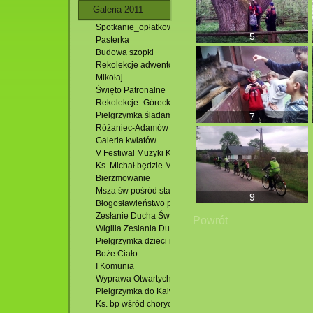
Galeria 2011
Spotkanie_opłatkowe
5
Pasterka
Budowa szopki
Rekolekcje adwentowe i Roraty
Mikołaj
Święto Patronalne
Rekolekcje- Górecko
Pielgrzymka śladami Bożego Miłosierdzia
7
Różaniec-Adamów
Galeria kwiatów
V Festiwal Muzyki Kameralnej
Ks. Michał będzie Misjonarzem
Bierzmowanie
Msza św pośród stawów
9
Błogosławieństwo pól
Zesłanie Ducha Świętego
Powrót
Wigilia Zesłania Ducha Św.
Pielgrzymka dzieci i młodzieży
Boże Ciało
I Komunia
Wyprawa Otwartych Oczu
Pielgrzymka do Kalwarii Pacławskiej
Ks. bp wśród chorych