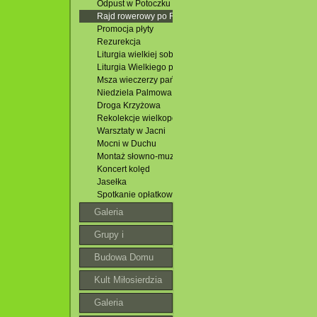
Odpust w Potoczku
Rajd rowerowy po Roztoczu
Promocja płyty
Rezurekcja
Liturgia wielkiej soboty
Liturgia Wielkiego piątku
Msza wieczerzy pańskiej
Niedziela Palmowa
Droga Krzyżowa
Rekolekcje wielkopostne
Warsztaty w Jacni
Mocni w Duchu
Montaż słowno-muzyczny
Koncert kolęd
Jasełka
Spotkanie opłatkowe
Galeria
Grupy i
wspólnoty
Budowa Domu
Parafialnego
Kult Miłosierdzia
Bożego
Galeria